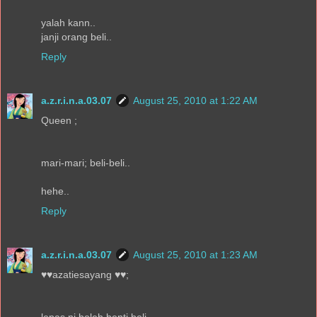
yalah kann..
janji orang beli..
Reply
a.z.r.i.n.a.03.07
August 25, 2010 at 1:22 AM
Queen ;
mari-mari; beli-beli..
hehe..
Reply
a.z.r.i.n.a.03.07
August 25, 2010 at 1:23 AM
♥♥azatiesayang ♥♥;
lepas ni boleh benti beli..