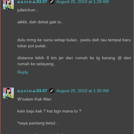
a.z.r.i.n.a.03.07
August 25, 2010 at 1:28 AM
julietchun ;
aikkk..dah dekat gak tu..
dulu mmg ke sana setiap bulan.. pastu dah tau tempat baru
tukar pot pulak..
distance lebih 8 km jer dari rumah ke tg karang @ dari
rumah ke selayang..
Reply
a.z.r.i.n.a.03.07
August 25, 2010 at 1:30 AM
W'salam Kak Wan
kain baju kak ? kat bgn mana tu ?
*saya pantang betul...