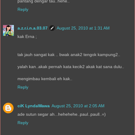
pantang dengar tau..hehe..
Reply
a.z.r.i.n.a.03.07
August 25, 2010 at 1:31 AM
kak Erna ;
tak jauh sangat kak .. bwak anak2 tengok kampung2..
yalah kan..akak pernah kata kecik2 akak kat sana dulu..
mengimbau kembali eh kak..
Reply
ciK LyndaWawa
August 25, 2010 at 2:05 AM
ade sutun segar ah...hehehehe..paul..paull..=)
Reply