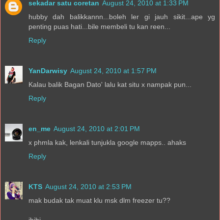
sekadar satu coretan
August 24, 2010 at 1:33 PM
hubby dah balikkannn...boleh ler gi jauh sikit...ape yg
penting puas hati...bile membeli tu kan reen...
Reply
YanDarwisy
August 24, 2010 at 1:57 PM
Kalau balik Bagan Dato' lalu kat situ x nampak pun...
Reply
en_me
August 24, 2010 at 2:01 PM
x phmla kak, lenkali tunjukla google mapps.. ahaks
Reply
KTS
August 24, 2010 at 2:53 PM
mak budak tak muat klu msk dlm freezer tu??
ihihi..