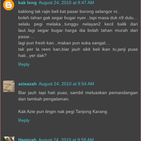
kak long
August 24, 2010 at 8:47 AM
kaklong lak rajin beli kat pasar borong selangor ni...
boleh tahan gak segar bugar nyer...tapi masa duk n9 dulu...
selalu pegi melaka...tunggu nelayan2 kecil balik dari
laut..lagi segar bugar..harga dia bolah tahan murah dari
pasar....
lagi pun fresh kan...makan pun suka sangat....
tak per la reen kan,biar jauh sikit beli ikan tu,janji puas
hati...yer dak?
Reply
azieazah
August 24, 2010 at 9:54 AM
Biar jauh tapi hati puas, sambil meluaskan pemandangan
dan tambah pengalaman.
Kak Azie pun tingin nak pegi Tanjong Karang.
Reply
Hamizah
August 24, 2010 at 9:58 AM