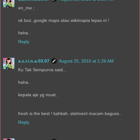
en_me ;
ok boz..google maps atau wikimapia lepas ni !
hehe..
Reply
a.z.r.i.n.a.03.07
August 25, 2010 at 1:26 AM
Ku Tak Sempurna said...
haha..
kepala aje yg muat..
fresh is the best ! kahkah..stetment macam baguss..
Reply