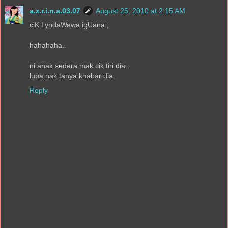
a.z.r.i.n.a.03.07
August 25, 2010 at 2:15 AM
ciK LyndaWawa igUana ;
hahahaha..
ni anak sedara mak cik tiri dia..
lupa nak tanya khabar dia.
Reply