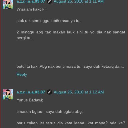
a.z.r.i.n.a.03.07
August 25, 2010 at 1:11 AM
W'salam kakcik ;
stok utk seminggu lebih rasanya tu..
2 minggu abg tak makan lauk sini..tu yg dia nak sangat
pergi tu..
betul tu kak..Abg nak benti masa tu...saya dah ketaaq dah..
Reply
a.z.r.i.n.a.03.07
August 25, 2010 at 1:12 AM
Yunus Badawi;
timaseh bgtau.. saya dah bgtau abg;
baru cakap jer terus dia kata laaaa...kat mana? ada ke?