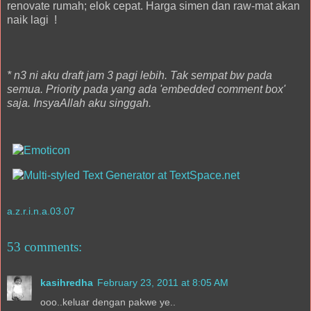
renovate rumah; elok cepat. Harga simen dan raw-mat akan
naik lagi !
* n3 ni aku draft jam 3 pagi lebih. Tak sempat bw pada
semua. Priority pada yang ada 'embedded comment box'
saja. InsyaAllah aku singgah.
a.z.r.i.n.a.03.07
53 comments:
kasihredha
February 23, 2011 at 8:05 AM
ooo..keluar dengan pakwe ye..