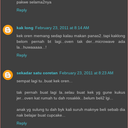
pakwe selama2nya
Reply
kak long
February 23, 2011 at 8:14 AM
kek oren memang sedap kalau makan panas2..tapi kaklong
belom pernah bt lagi...oven tak der...microwave ada
la...huwaaaaa...!
Reply
sekadar satu coretan
February 23, 2011 at 8:23 AM
sempat lagi tu..buat kek oren...
tak pernah buat lagi la..selau buat kek yg gune kukus
jer...oven kat rumah tu dah rosakkk...belum beli2 lgi...
anak yg sulung tu dah byk kali suruh maknye beli sebab dia
nak belajar buat cupcake...
Reply