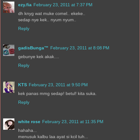
ezy.fia
February 23, 2011 at 7:37 PM
dh knyg wat muke comel.. ekeke..
sedap nye kek.. nyum nyum..
Reply
gadisBunga™
February 23, 2011 at 8:08 PM
gebunye kek akak....
Reply
KTS
February 23, 2011 at 9:50 PM
kek panas mmg sedap! betul! kita suka.
Reply
white rose
February 23, 2011 at 11:35 PM
hahaha...
menusuk kalbu laa ayat si kcil tuh...