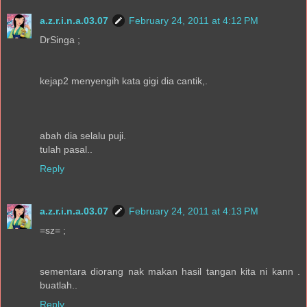
a.z.r.i.n.a.03.07
February 24, 2011 at 4:12 PM
DrSinga ;
kejap2 menyengih kata gigi dia cantik,.
abah dia selalu puji.
tulah pasal..
Reply
a.z.r.i.n.a.03.07
February 24, 2011 at 4:13 PM
=sz= ;
sementara diorang nak makan hasil tangan kita ni kann .
buatlah..
Reply