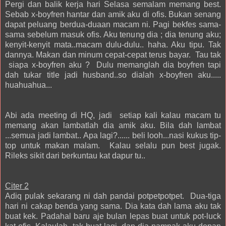
Pergi dan balik kerja hari Selasa semalam memang best.
Sebab x-boyfren hantar dan amik aku di ofis. Bukan senang
dapat peluang berdua-duaan macam ni. Pagi bekfes sama-
sama sebelum masuk ofis. Aku tenung dia ; dia tenung aku;
kenyit-kenyit mata..macam dulu-dulu.. haha. Aku tipu. Tak
dannya. Makan dan minum cepat-cepat terus bayar. Tau tak
siapa x-boyfren aku ? Dulu memanglah dia boyfren tapi
dah tukar title jadi husband..so dialah x-boyfren aku.....
huahuahua...
Abi ada meeting di HQ, jadi setiap kali kalau macam tu
memang akan lambatlah dia amik aku. Bila dah lambat
...semua jadi lambat.. Apa lagi?...... beli looh...nasi kukus tip-
top untuk makan malam. Kalau selalu pun best jugak.
Rileks sikit dari berkuntau kat dapur tu..
Citer 2
Adiq pulak sekarang ni dah pandai potpetpotpet. Dua-tiga
hari ni cakap benda yang sama. Dia kata dah lama aku tak
buat kek. Padahal baru aje bulan lepas buat untuk pot-luck