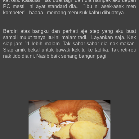
kat ofis. Kalaulah tak buat lagi dan dia nampak aku depan
PC mesti ni ayat standard dia.. "Ibu ni asek-asek men
kompeter"...haaaa...memang menusuk kalbu dibuatnya..
Berdiri atas bangku dan perhati aje step yang aku buat
sambil mulut tanya itu-ini malam tadi. Layankan saja. Kek
siap jam 11 lebih malam. Tak sabar-sabar dia nak makan.
Siap amik bekal untuk bawak kek tu ke tadika. Tak reti-reti
nak tido dia ni. Nasib baik senang bangun pagi.